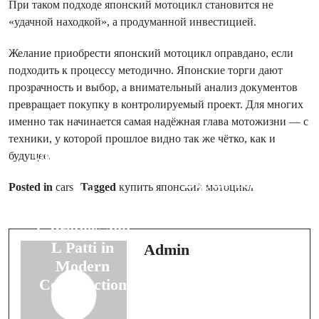
При таком подходе японский мотоцикл становится не
«удачной находкой», а продуманной инвестицией.
Желание приобрести японский мотоцикл оправдано, если
подходить к процессу методично. Японские торги дают
прозрачность и выбор, а внимательный анализ документов
превращает покупку в контролируемый проект. Для многих
именно так начинается самая надёжная глава мотожизни — с
Prev Post
техники, у которой прошлое видно так же чётко, как и
Understanding
будущее.
Next Post
the Versatility
Digital Tourism
Posted in
cars
Tagged
купить японский мотоцикл
and
3.0: Trends
Applications of
SATTE 2026
L Profiles and
Will Bring to
L Patti in
Admin
the Spotlight
Modern
Construction